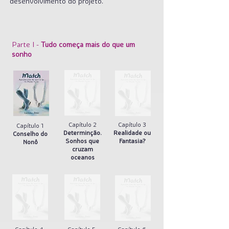
desenvolvimento do projeto.
Parte I -
Tudo começa mais do que um
sonho
Capítulo 2
Capítulo 3
Capítulo 1
Determinção.
Realidade ou
Conselho do
Sonhos que
Fantasia?
Nonô
cruzam
oceanos